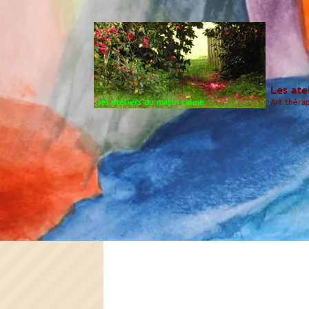
Les ate
les ateliers du matin calme
Art théra