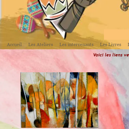
Accueil
Les Ateliers
Les intervenants
Les Livres
Voici les liens 